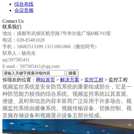
综合布线
会议音频
Contact Us
联系我们
地址：成都市武侯区航空路7号华尔兹广场B栋703室
电话：028-85481028
手机：18682513399 13111861866（微信同号）
联系人：杨先生
qq:597585411
E-mail：597585411@qq.com
你现在的位置：
网站首页
>
解决方案
>
监控工程
>
监控工程
视频监控系统是安全防范系统的重要组成部分，它是一
种防范能力较强的综合系统。视频监控系统以其直观、
便捷、及时和信息内容丰富而广泛应用于许多场合。视
频监控系统由摄像系统、视频传输设备、切换控制、视
音频存储设备和视频显示设备五部分组成。